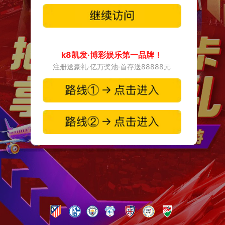
k8凯发·博彩娱乐第一品牌！
注册送豪礼·亿万奖池·首存送88888元