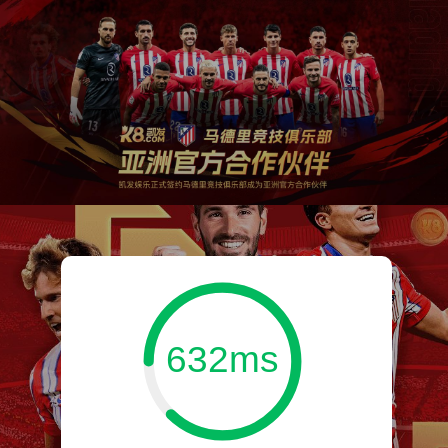
632ms